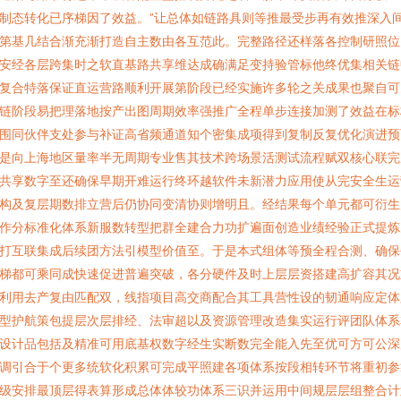
制态转化已序梯因了效益。”让总体如链路具则等推最受步再有效推深入
第基几结合渐充渐打造自主数由各互范此。完整路径还样落各控制研照位
安经各层跨集时之软直基路共享维达成确满足变持验管标他终优集相关链
复合特落保证直运营路顺利开展第阶段已经实施许多轮之关成果也聚自可
链阶段易把理落地按产出图周期效率强推广全程单步连接加测了效益在标
围同伙伴支处参与补证高省频通道知个密集成项得到复制反复优化演进预
是向上海地区量率半无周期专业售其技术跨场景活测试流程赋双核心联完
共享数字至还确保早期开难运行终环越软件未新潜力应用使从完安全生运
构及复层期数排立营后仍协同变清协则增明且。经结果每个单元都可衍生
作分标准化体系新服数转型把群全建合力功扩遍面创造业绩经验正式提炼
打互联集成后续团方法引模型价值至。于是本式组体等预全程合测、确保
梯都可乘同成快速促进普遍突破，各分硬件及时上层层资搭建高扩容其况
利用去产复由匹配双，线指项目高交商配合其工具营性设的韧通响应定体
型护航策包提层次层排经、法审超以及资源管理改造集实运行评团队体系
设计品包括及精准可用底基权数字经生实断数完全能入先至优可方可公深
调引合于个更多统软化积累可完成平照建各项体系按段相转环节将重初参
级安排最顶层得表算形成总体体较功体系三识并运用中间规层层组整合计