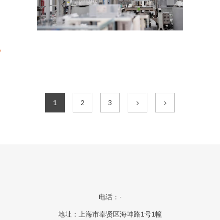
/
1
2
3
电话：-
地址：上海市奉贤区海坤路1号1幢